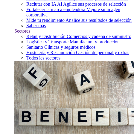
Reclutar con IA
AI
Agilice sus procesos de selección
Fortalecer la marca empleadora
Mejore su imagen
corporativa
Mide tu rendimiento
Analice sus resultados de selección
Saber más
Sectores
Retail y Distribución
Comercios y cadena de suministro
Logística y Transporte
Manufactura y producción
Sanitario
Clínicas y seguros médicos
Hostelería y Restauración
Gestión de personal y extras
Todos les sectores