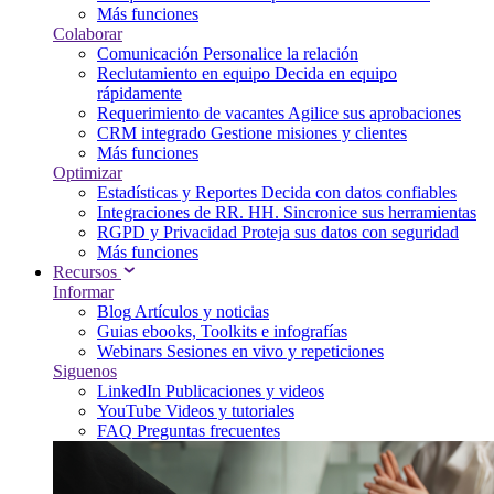
Más funciones
Colaborar
Comunicación
Personalice la relación
Reclutamiento en equipo
Decida en equipo
rápidamente
Requerimiento de vacantes
Agilice sus aprobaciones
CRM integrado
Gestione misiones y clientes
Más funciones
Optimizar
Estadísticas y Reportes
Decida con datos confiables
Integraciones de RR. HH.
Sincronice sus herramientas
RGPD y Privacidad
Proteja sus datos con seguridad
Más funciones
Recursos
Informar
Blog
Artículos y noticias
Guias
ebooks, Toolkits e infografías
Webinars
Sesiones en vivo y repeticiones
Siguenos
LinkedIn
Publicaciones y videos
YouTube
Videos y tutoriales
FAQ
Preguntas frecuentes