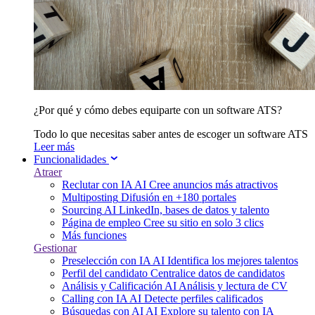
¿Por qué y cómo debes equiparte con un software ATS?
Todo lo que necesitas saber antes de escoger un software ATS
Leer más
Funcionalidades
Atraer
Reclutar con IA
AI
Cree anuncios más atractivos
Multiposting
Difusión en +180 portales
Sourcing
AI
LinkedIn, bases de datos y talento
Página de empleo
Cree su sitio en solo 3 clics
Más funciones
Gestionar
Preselección con IA
AI
Identifica los mejores talentos
Perfil del candidato
Centralice datos de candidatos
Análisis y Calificación
AI
Análisis y lectura de CV
Calling con IA
AI
Detecte perfiles calificados
Búsquedas con AI
AI
Explore su talento con IA