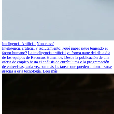
Inteligencia Artificial
Non classé
Inteligencia artificial y reclutamiento: ¿qué papel sigue teniendo el
factor humano?
La inteligencia artificial ya forma parte del día a día
de los equipos de Recursos Humanos. Desde la publicación de una
oferta de empleo hasta el análisis de currículums o la programación
de entrevistas, cada vez son más las tareas que pueden automatizarse
gracias a esta tecnología.
Leer más