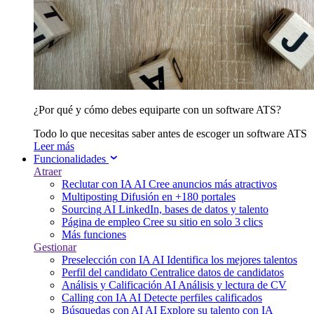
¿Por qué y cómo debes equiparte con un software ATS?
Todo lo que necesitas saber antes de escoger un software ATS
Leer más
Funcionalidades
Atraer
Reclutar con IA
AI
Cree anuncios más atractivos
Multiposting
Difusión en +180 portales
Sourcing
AI
LinkedIn, bases de datos y talento
Página de empleo
Cree su sitio en solo 3 clics
Más funciones
Gestionar
Preselección con IA
AI
Identifica los mejores talentos
Perfil del candidato
Centralice datos de candidatos
Análisis y Calificación
AI
Análisis y lectura de CV
Calling con IA
AI
Detecte perfiles calificados
Búsquedas con AI
AI
Explore su talento con IA