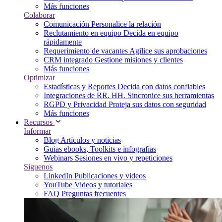
Más funciones
Colaborar
Comunicación
Personalice la relación
Reclutamiento en equipo
Decida en equipo
rápidamente
Requerimiento de vacantes
Agilice sus aprobaciones
CRM integrado
Gestione misiones y clientes
Más funciones
Optimizar
Estadísticas y Reportes
Decida con datos confiables
Integraciones de RR. HH.
Sincronice sus herramientas
RGPD y Privacidad
Proteja sus datos con seguridad
Más funciones
Recursos
Informar
Blog
Artículos y noticias
Guias
ebooks, Toolkits e infografías
Webinars
Sesiones en vivo y repeticiones
Siguenos
LinkedIn
Publicaciones y videos
YouTube
Videos y tutoriales
FAQ
Preguntas frecuentes