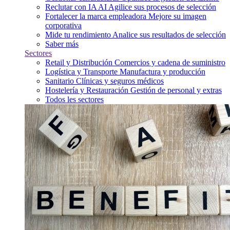
Reclutar con IA
AI
Agilice sus procesos de selección
Fortalecer la marca empleadora
Mejore su imagen
corporativa
Mide tu rendimiento
Analice sus resultados de selección
Saber más
Sectores
Retail y Distribución
Comercios y cadena de suministro
Logística y Transporte
Manufactura y producción
Sanitario
Clínicas y seguros médicos
Hostelería y Restauración
Gestión de personal y extras
Todos les sectores