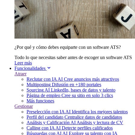
¿Por qué y cómo debes equiparte con un software ATS?
Todo lo que necesitas saber antes de escoger un software ATS
Leer más
Funcionalidades
Atraer
Reclutar con IA
AI
Cree anuncios más atractivos
Multiposting
Difusión en +180 portales
Sourcing
AI
LinkedIn, bases de datos y talento
Página de empleo
Cree su sitio en solo 3 clics
Más funciones
Gestionar
Preselección con IA
AI
Identifica los mejores talentos
Perfil del candidato
Centralice datos de candidatos
Análisis y Calificación
AI
Análisis y lectura de CV
Calling con IA
AI
Detecte perfiles calificados
Búsquedas con AI
AI
Explore su talento con IA