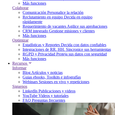
Más funciones
Colaborar
Comunicación
Personalice la relación
Reclutamiento en equipo
Decida en equipo
rápidamente
Requerimiento de vacantes
Agilice sus aprobaciones
CRM integrado
Gestione misiones y clientes
Más funciones
Optimizar
Estadísticas y Reportes
Decida con datos confiables
Integraciones de RR. HH.
Sincronice sus herramientas
RGPD y Privacidad
Proteja sus datos con seguridad
Más funciones
Recursos
Informar
Blog
Artículos y noticias
Guias
ebooks, Toolkits e infografías
Webinars
Sesiones en vivo y repeticiones
Siguenos
LinkedIn
Publicaciones y videos
YouTube
Videos y tutoriales
FAQ
Preguntas frecuentes