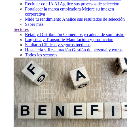
Reclutar con IA
AI
Agilice sus procesos de selección
Fortalecer la marca empleadora
Mejore su imagen
corporativa
Mide tu rendimiento
Analice sus resultados de selección
Saber más
Sectores
Retail y Distribución
Comercios y cadena de suministro
Logística y Transporte
Manufactura y producción
Sanitario
Clínicas y seguros médicos
Hostelería y Restauración
Gestión de personal y extras
Todos les sectores