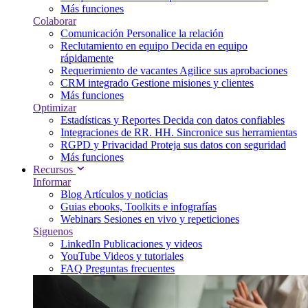
Más funciones
Colaborar
Comunicación
Personalice la relación
Reclutamiento en equipo
Decida en equipo
rápidamente
Requerimiento de vacantes
Agilice sus aprobaciones
CRM integrado
Gestione misiones y clientes
Más funciones
Optimizar
Estadísticas y Reportes
Decida con datos confiables
Integraciones de RR. HH.
Sincronice sus herramientas
RGPD y Privacidad
Proteja sus datos con seguridad
Más funciones
Recursos
Informar
Blog
Artículos y noticias
Guias
ebooks, Toolkits e infografías
Webinars
Sesiones en vivo y repeticiones
Siguenos
LinkedIn
Publicaciones y videos
YouTube
Videos y tutoriales
FAQ
Preguntas frecuentes