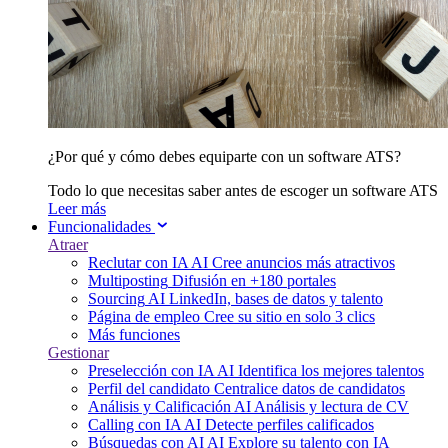
¿Por qué y cómo debes equiparte con un software ATS?
Todo lo que necesitas saber antes de escoger un software ATS
Leer más
Funcionalidades
Atraer
Reclutar con IA
AI
Cree anuncios más atractivos
Multiposting
Difusión en +180 portales
Sourcing
AI
LinkedIn, bases de datos y talento
Página de empleo
Cree su sitio en solo 3 clics
Más funciones
Gestionar
Preselección con IA
AI
Identifica los mejores talentos
Perfil del candidato
Centralice datos de candidatos
Análisis y Calificación
AI
Análisis y lectura de CV
Calling con IA
AI
Detecte perfiles calificados
Búsquedas con AI
AI
Explore su talento con IA