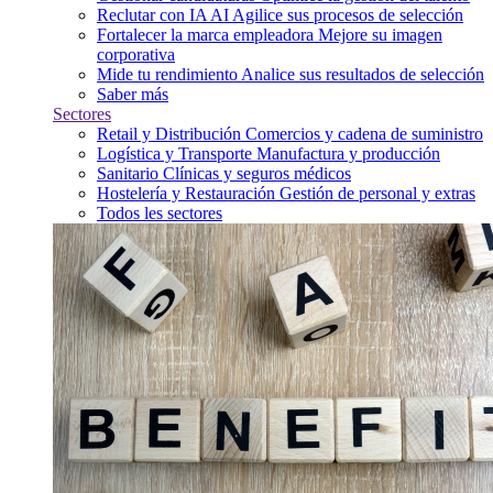
Reclutar con IA
AI
Agilice sus procesos de selección
Fortalecer la marca empleadora
Mejore su imagen
corporativa
Mide tu rendimiento
Analice sus resultados de selección
Saber más
Sectores
Retail y Distribución
Comercios y cadena de suministro
Logística y Transporte
Manufactura y producción
Sanitario
Clínicas y seguros médicos
Hostelería y Restauración
Gestión de personal y extras
Todos les sectores