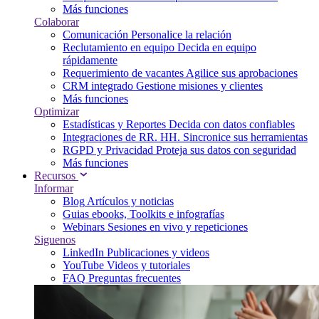
Más funciones
Colaborar
Comunicación
Personalice la relación
Reclutamiento en equipo
Decida en equipo
rápidamente
Requerimiento de vacantes
Agilice sus aprobaciones
CRM integrado
Gestione misiones y clientes
Más funciones
Optimizar
Estadísticas y Reportes
Decida con datos confiables
Integraciones de RR. HH.
Sincronice sus herramientas
RGPD y Privacidad
Proteja sus datos con seguridad
Más funciones
Recursos
Informar
Blog
Artículos y noticias
Guias
ebooks, Toolkits e infografías
Webinars
Sesiones en vivo y repeticiones
Siguenos
LinkedIn
Publicaciones y videos
YouTube
Videos y tutoriales
FAQ
Preguntas frecuentes