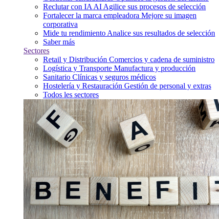
Reclutar con IA
AI
Agilice sus procesos de selección
Fortalecer la marca empleadora
Mejore su imagen
corporativa
Mide tu rendimiento
Analice sus resultados de selección
Saber más
Sectores
Retail y Distribución
Comercios y cadena de suministro
Logística y Transporte
Manufactura y producción
Sanitario
Clínicas y seguros médicos
Hostelería y Restauración
Gestión de personal y extras
Todos les sectores