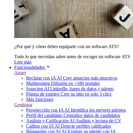
¿Por qué y cómo debes equiparte con un software ATS?
Todo lo que necesitas saber antes de escoger un software ATS
Leer más
Funcionalidades
Atraer
Reclutar con IA
AI
Cree anuncios más atractivos
Multiposting
Difusión en +180 portales
Sourcing
AI
LinkedIn, bases de datos y talento
Página de empleo
Cree su sitio en solo 3 clics
Más funciones
Gestionar
Preselección con IA
AI
Identifica los mejores talentos
Perfil del candidato
Centralice datos de candidatos
Análisis y Calificación
AI
Análisis y lectura de CV
Calling con IA
AI
Detecte perfiles calificados
Búsquedas con AI
AI
Explore su talento con IA