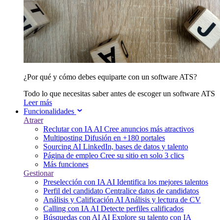
¿Por qué y cómo debes equiparte con un software ATS?
Todo lo que necesitas saber antes de escoger un software ATS
Leer más
Funcionalidades
Atraer
Reclutar con IA
AI
Cree anuncios más atractivos
Multiposting
Difusión en +180 portales
Sourcing
AI
LinkedIn, bases de datos y talento
Página de empleo
Cree su sitio en solo 3 clics
Más funciones
Gestionar
Preselección con IA
AI
Identifica los mejores talentos
Perfil del candidato
Centralice datos de candidatos
Análisis y Calificación
AI
Análisis y lectura de CV
Calling con IA
AI
Detecte perfiles calificados
Búsquedas con AI
AI
Explore su talento con IA