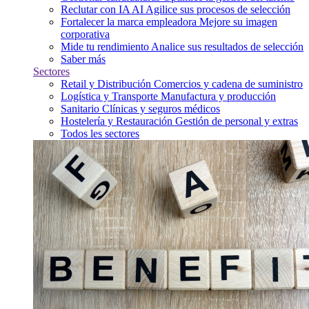
Reclutar con IA
AI
Agilice sus procesos de selección
Fortalecer la marca empleadora
Mejore su imagen
corporativa
Mide tu rendimiento
Analice sus resultados de selección
Saber más
Sectores
Retail y Distribución
Comercios y cadena de suministro
Logística y Transporte
Manufactura y producción
Sanitario
Clínicas y seguros médicos
Hostelería y Restauración
Gestión de personal y extras
Todos les sectores