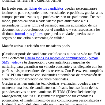
Organiza tus reservas y criba los perfiles
En Beetween, las
fichas de los candidatos
pueden personalizarse
totalmente para responder a tus necesidades específicas, gracias a los
campos personalizados que puedes crear en tus parámetros. De este
modo, puedes calificar a cada talento para anticiparse a tus
necesidades futuras. Entre el parsing o análisis automático de los
documentos proporcionados por el candidato y sus respuestas a los
distintos
formularios y/o test
que puedas enviarle, puedes estar
seguro de una criba o screening de calidad.
Mantén activa la relación con tus talents pools
¡Gestionar pools de candidatos cualificados nunca ha sido tan fácil
con Beetween!
Utiliza todos los medios de comunicación (e-mail,
SMS, vídeo)
a tu disposición y crea auténticas campañas de
nurturing para garantizar un vínculo constante y privilegiado con los
perfiles más prometedores de tus reservas. Con Beetween, cumplirás
el RGPD sin esfuerzo con solicitudes automáticas de renovación del
acuerdo de conservación de datos personales.
Gracias a las herramientas tecnológicas avanzadas, puedes crear y
mantener una base de candidatos cualificada, incluso fuera de los
periodos activos de reclutamiento. El TRM (Talent Relationship
Management) facilita el seguimiento regular de tus candidatos
potenciales, el mantenimiento de una comunicación personalizada y
la identificación del talento adecuado para futuros puestos.