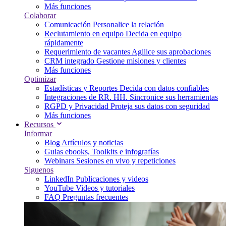
Más funciones
Colaborar
Comunicación
Personalice la relación
Reclutamiento en equipo
Decida en equipo
rápidamente
Requerimiento de vacantes
Agilice sus aprobaciones
CRM integrado
Gestione misiones y clientes
Más funciones
Optimizar
Estadísticas y Reportes
Decida con datos confiables
Integraciones de RR. HH.
Sincronice sus herramientas
RGPD y Privacidad
Proteja sus datos con seguridad
Más funciones
Recursos
Informar
Blog
Artículos y noticias
Guias
ebooks, Toolkits e infografías
Webinars
Sesiones en vivo y repeticiones
Siguenos
LinkedIn
Publicaciones y videos
YouTube
Videos y tutoriales
FAQ
Preguntas frecuentes